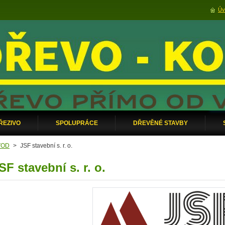
Úv
ŘEZIVO
SPOLUPRÁCE
DŘEVĚNÉ STAVBY
VOD
>
JSF stavební s. r. o.
SF stavební s. r. o.