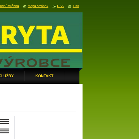
odní stránka
Mapa stránek
RSS
Tisk
SLUŽBY
KONTAKT